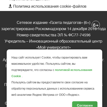

Политика использования cookie-файлов
Сетевое издание «Газета педагогов» (6+)
+
6
зарегистрировано Роскомнадзором 14 декабря 2018 года
Номер свидетельства ЭЛ № ФС77-74596
Учредитель – Инновационный образовательный центр
«Мой университет»
Главный редактор – А.А. Ляшенко
Наш сайт использует Cookie, чтобы гарантировать вам
Адрес редакции: 185035 Россия, Республика Карелия, г.
максимальное удобство. Пользуясь сайтом, вы
Петрозаводск, ул. Фридриха Энгельса д.10, офис 211
подтверждаете, что согласны с
политикой использования
Телефон редакции: +7 (499) 685-10-45
Cookie
.
E-mail: gazeta@edu-family.ru
Пользуясь сайтом вы предоставляете свое согласие на
Перепечатка материалов газеты допускается только c
обработку персональных данных с использованием сервиса
письменного разрешения редакции
веб-аналитики Яндекс Метрика от ООО «Яндекс».
Ссылка на «Газету педагогов» обязательна.
© АНО ДПО "Инновационный образовательный центр
Согласен