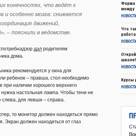
Форма 
их конечностях, что ведёт к
между 
а и особенно мозга: снижается
НОВОСТ
координация движений,
Что та
, – пояснили в ведомстве.
работа
НОВОСТИ
оспотребнадзор
дал
родителям
Открой
ника дома.
школе!
НОВОСТИ
ника рекомендуется у окна для
сли ребенок – правша, стол необходимо
Курсы 
же при наличии хорошего верхнего
НОВОСТИ
е нужна настольная лампа. Чтобы тени не
 слева, для левши – справа.
П
ютер, то монитор должен находиться прямо
я. Экран должен находиться от глаз
Ст
Во