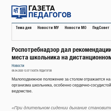
Перейти
к
содержимому
Тема дня
Новости МУ
Новости МО
ПедСовет
Роспотребнадзор дал рекомендации
места школьника на дистанционно
Новости
ОПУБЛИКОВАНО
08.04.2020 12:37
ГАЗЕТА ПЕДАГОГОВ
Малоподвижное положение за столом отражается на
организма школьника, особенно сердечно-сосудисто
ведомстве.
«При длительном сидении дыхание становитс