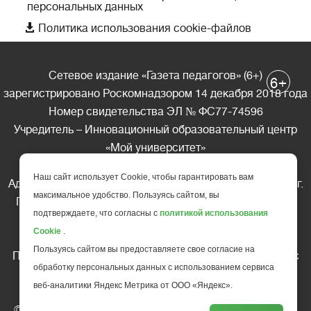
персональных данных

Политика использования cookie-файлов
Сетевое издание «Газета педагогов» (6+)
+
6
зарегистрировано Роскомнадзором 14 декабря 2018 года
Номер свидетельства ЭЛ № ФС77-74596
Учредитель – Инновационный образовательный центр
«Мой университет»
Главный редактор – А.А. Ляшенко
Наш сайт использует Cookie, чтобы гарантировать вам
Адрес редакции: 185035 Россия, Республика Карелия, г.
максимальное удобство. Пользуясь сайтом, вы
Петрозаводск, ул. Фридриха Энгельса д.10, офис 211
подтверждаете, что согласны с
политикой использования
Телефон редакции: +7 (499) 685-10-45
Cookie
.
E-mail: gazeta@edu-family.ru
Пользуясь сайтом вы предоставляете свое согласие на
Перепечатка материалов газеты допускается только c
обработку персональных данных с использованием сервиса
письменного разрешения редакции
веб-аналитики Яндекс Метрика от ООО «Яндекс».
Ссылка на «Газету педагогов» обязательна.
© АНО ДПО "Инновационный образовательный центр