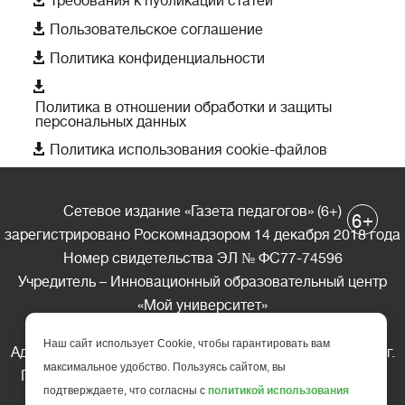
Требования к публикации статей

Пользовательское соглашение

Политика конфиденциальности

Политика в отношении обработки и защиты
персональных данных

Политика использования cookie-файлов
Сетевое издание «Газета педагогов» (6+)
+
6
зарегистрировано Роскомнадзором 14 декабря 2018 года
Номер свидетельства ЭЛ № ФС77-74596
Учредитель – Инновационный образовательный центр
«Мой университет»
Главный редактор – А.А. Ляшенко
Наш сайт использует Cookie, чтобы гарантировать вам
Адрес редакции: 185035 Россия, Республика Карелия, г.
максимальное удобство. Пользуясь сайтом, вы
Петрозаводск, ул. Фридриха Энгельса д.10, офис 211
подтверждаете, что согласны с
политикой использования
Телефон редакции: +7 (499) 685-10-45