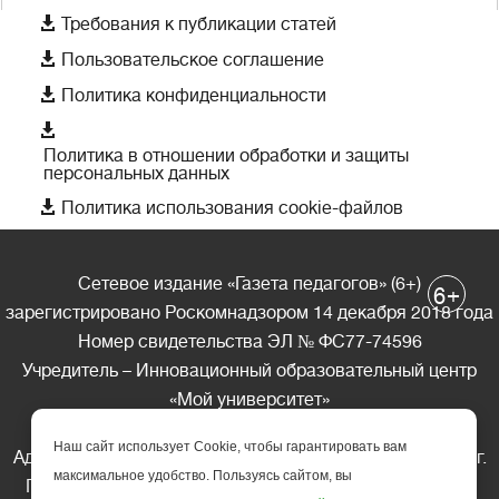

Требования к публикации статей

Пользовательское соглашение

Политика конфиденциальности

Политика в отношении обработки и защиты
персональных данных

Политика использования cookie-файлов
Сетевое издание «Газета педагогов» (6+)
+
6
зарегистрировано Роскомнадзором 14 декабря 2018 года
Номер свидетельства ЭЛ № ФС77-74596
Учредитель – Инновационный образовательный центр
«Мой университет»
Главный редактор – А.А. Ляшенко
Наш сайт использует Cookie, чтобы гарантировать вам
Адрес редакции: 185035 Россия, Республика Карелия, г.
максимальное удобство. Пользуясь сайтом, вы
Петрозаводск, ул. Фридриха Энгельса д.10, офис 211