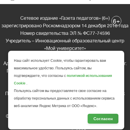
Сетевое издание «Газета педагогов» (6+)
+
6
зарегистрировано Роскомнадзором 14 декабря 2018 года
Номер свидетельства ЭЛ № ФС77-74596
Учредитель – Инновационный образовательный центр
«Мой университет»
Главный редактор – А.А. Ляшенко
Наш сайт использует Cookie, чтобы гарантировать вам
Адрес редакции: 185035 Россия, Республика Карелия, г.
максимальное удобство. Пользуясь сайтом, вы
Петрозаводск, ул. Фридриха Энгельса д.10, офис 211
подтверждаете, что согласны с
политикой использования
Телефон редакции: +7 (499) 685-10-45
Cookie
.
E-mail: gazeta@edu-family.ru
Пользуясь сайтом вы предоставляете свое согласие на
Перепечатка материалов газеты допускается только c
обработку персональных данных с использованием сервиса
письменного разрешения редакции
веб-аналитики Яндекс Метрика от ООО «Яндекс».
Ссылка на «Газету педагогов» обязательна.
© АНО ДПО "Инновационный образовательный центр
Согласен
повышения квалификации и переподготовки "
Мой