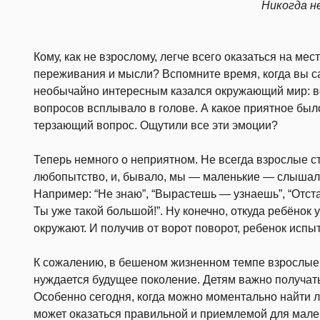
Никогда н
Кому, как не взрослому, легче всего оказаться на мес
переживания и мысли? Вспомните время, когда вы с
необычайно интересным казался окружающий мир: вс
вопросов всплывало в голове. А какое приятное было
терзающий вопрос. Ощутили все эти эмоции?
Теперь немного о неприятном. Не всегда взрослые с
любопытство, и, бывало, мы — маленькие — слышали 
Например: “Не знаю”, “Вырастешь — узнаешь”, “Отстань
Ты уже такой большой!”. Ну конечно, откуда ребёнок у
окружают. И получив от ворот поворот, ребенок исп
К сожалению, в бешеном жизненном темпе взрослые ч
нуждается будущее поколение. Детям важно получать
Особенно сегодня, когда можно моментально найти 
может оказаться правильной и приемлемой для мален