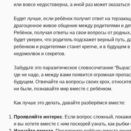
или вовсе недостоверна, а иной раз может оказатьс
Будет лучше, если ребёнок получит ответ на терзаю
драгоценное живое общение между родителями и дет
Ребёнок, получая ответы на свои вопросы от родных,
будет уверен, что родитель подскажет верный путь, 
ребенком и родителями станет крепче, и в будущем 
недомолвок и секретов.
Забудьте это паразитическое словосочетание “Выраст
где не надо, а между вами появится огромная пропас
будущем. Отвечайте на вопросы своих крох, относит
ни были, познавайте мир вместе с ребёнком.
Как лучше это делать, давайте разберёмся вместе:
Проявляйте интерес
. Если вопрос сложный, покажит
и вы хотите вместе с ним поскорей узнать, как рыбки 
Изучайте вместе
. Предложите ребёнку вместе почи