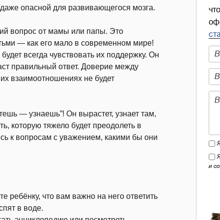
я даже опасной для развивающегося мозга.
чт
оф
щий вопрос от мамы или папы. Это
ст
ьми — как его мало в современном мире!
 будет всегда чувствовать их поддержку. Он
даст правильный ответ. Доверие между
в их взаимоотношениях не будет
ешь — узнаешь”! Он вырастет, узнает там,
ть, которую тяжело будет преодолеть в
есь к вопросам с уважением, какими бы они
и с
е ребёнку, что вам важно на него ответить
спят в воде.
тать энциклопедию или посмотреть