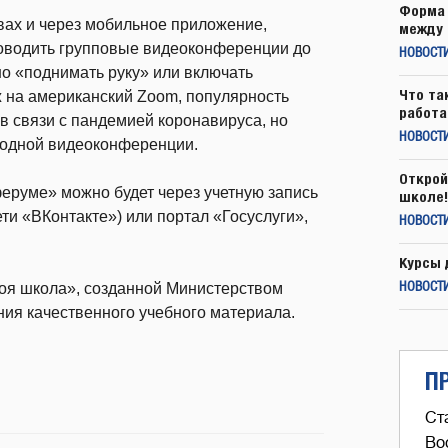
Форма 
вах и через мобильное приложение,
между 
роводить групповые видеоконференции до
НОВОСТ
но «поднимать руку» или включать
Что та
 на американский Zoom, популярность
работа
в связи с пандемией коронавируса, но
НОВОСТИ
в одной видеоконференции.
Открой
еруме» можно будет через учетную запись
школе!
ети «ВКонтакте») или портал «Госуслуги»,
НОВОСТИ
Курсы 
оя школа», созданной Министерством
НОВОСТИ
ния качественного учебного материала.
П
Ст
Во