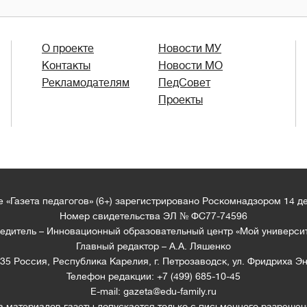
О проекте
Новости МУ
Контакты
Новости МО
Рекламодателям
ПедСовет
Проекты
 «Газета педагогов» (6+) зарегистрировано Роскомнадзором 14 д
Номер свидетельства ЭЛ № ФС77-74596
едитель – Инновационный образовательный центр «Мой универси
Главный редактор – А.А. Ляшенко
35 Россия, Республика Карелия, г. Петрозаводск, ул. Фридриха Эн
Телефон редакции: +7 (499) 685-10-45
E-mail: gazeta@edu-family.ru
а материалов газеты допускается только c письменного разрешен