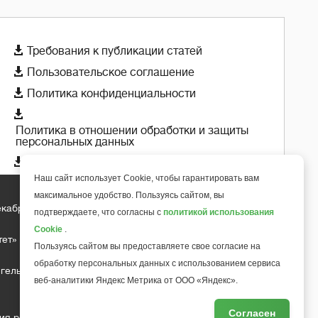

Требования к публикации статей

Пользовательское соглашение

Политика конфиденциальности

Политика в отношении обработки и защиты
персональных данных

Политика использования cookie-файлов
Наш сайт использует Cookie, чтобы гарантировать вам
максимальное удобство. Пользуясь сайтом, вы
екабря 2018 года
подтверждаете, что согласны с
политикой использования
+
6
Cookie
.
тет»
Пользуясь сайтом вы предоставляете свое согласие на
обработку персональных данных с использованием сервиса
гельса д.10, офис 211
веб-аналитики Яндекс Метрика от ООО «Яндекс».
Согласен
ия редакции