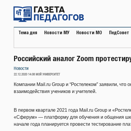
Перейти
к
содержимому
Тема дня
Новости МУ
Новости МО
ПедСовет
Российский аналог Zoom протестиру
Новости
ОПУБЛИКОВАНО
22.12.2020 14:08
МОЙ УНИВЕРСИТЕТ
Компании Mail.ru Group и “Ростелеком” заявили, что
взаимодействия учеников и учителей.
В первом квартале 2021 года Mail.ru Group и «Росте
«Сферум» — платформу для обучения и общения шк
начале года планируется провести тестирование пла