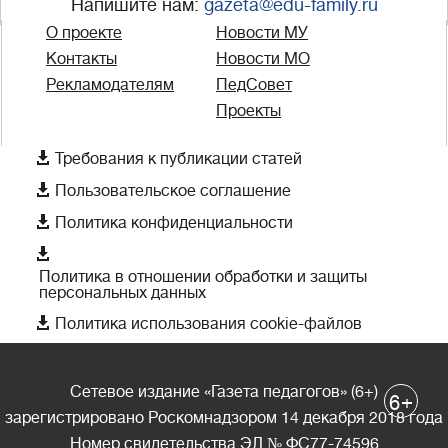
Напишите нам:
gazeta@edu-family.ru
О проекте
Новости МУ
Контакты
Новости МО
Рекламодателям
ПедСовет
Проекты

Требования к публикации статей

Пользовательское соглашение

Политика конфиденциальности

Политика в отношении обработки и защиты
персональных данных

Политика использования cookie-файлов
Сетевое издание «Газета педагогов» (6+)
+
6
зарегистрировано Роскомнадзором 14 декабря 2018 года
Номер свидетельства ЭЛ № ФС77-74596