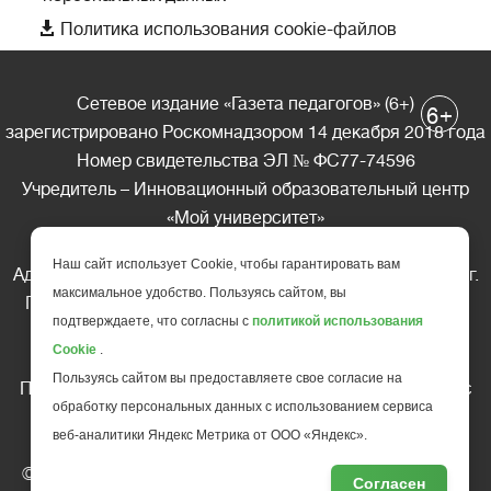

Политика использования cookie-файлов
Сетевое издание «Газета педагогов» (6+)
+
6
зарегистрировано Роскомнадзором 14 декабря 2018 года
Номер свидетельства ЭЛ № ФС77-74596
Учредитель – Инновационный образовательный центр
«Мой университет»
Главный редактор – А.А. Ляшенко
Наш сайт использует Cookie, чтобы гарантировать вам
Адрес редакции: 185035 Россия, Республика Карелия, г.
максимальное удобство. Пользуясь сайтом, вы
Петрозаводск, ул. Фридриха Энгельса д.10, офис 211
подтверждаете, что согласны с
политикой использования
Телефон редакции: +7 (499) 685-10-45
Cookie
.
E-mail: gazeta@edu-family.ru
Пользуясь сайтом вы предоставляете свое согласие на
Перепечатка материалов газеты допускается только c
обработку персональных данных с использованием сервиса
письменного разрешения редакции
веб-аналитики Яндекс Метрика от ООО «Яндекс».
Ссылка на «Газету педагогов» обязательна.
© АНО ДПО "Инновационный образовательный центр
Согласен