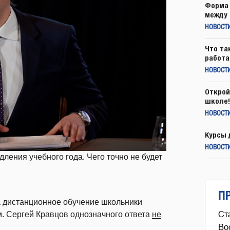
Форма 
между 
НОВОСТ
Что та
работа
НОВОСТИ
Открой
школе!
НОВОСТИ
Курсы 
НОВОСТИ
ения учебного года. Чего точно не будет
П
а дистанционное обучение школьники
Ст
м. Сергей Кравцов однозначного ответа
не
Во