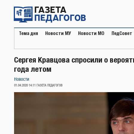
Перейти
к
содержимому
Тема дня
Новости МУ
Новости МО
ПедСовет
Сергея Кравцова спросили о вероя
года летом
Новости
ОПУБЛИКОВАНО
01.04.2020 14:11
ГАЗЕТА ПЕДАГОГОВ