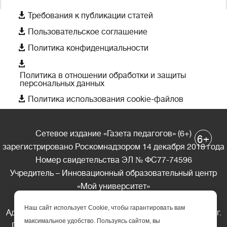

Требования к публикации статей

Пользовательское соглашение

Политика конфиденциальности

Политика в отношении обработки и защиты
персональных данных

Политика использования cookie-файлов
Сетевое издание «Газета педагогов» (6+)
+
6
зарегистрировано Роскомнадзором 14 декабря 2018 года
Номер свидетельства ЭЛ № ФС77-74596
Учредитель – Инновационный образовательный центр
«Мой университет»
Главный редактор – А.А. Ляшенко
Наш сайт использует Cookie, чтобы гарантировать вам
Адрес редакции: 185035 Россия, Республика Карелия, г.
максимальное удобство. Пользуясь сайтом, вы
Петрозаводск, ул. Фридриха Энгельса д.10, офис 211