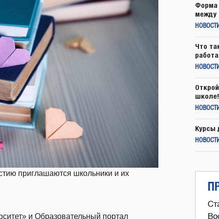
Форма 
между 
НОВОСТ
Что та
работа
НОВОСТИ
Открой
школе!
НОВОСТИ
Курсы 
НОВОСТИ
астию приглашаются школьники и их
П
Ст
ситет» и Образовательный портал
Во