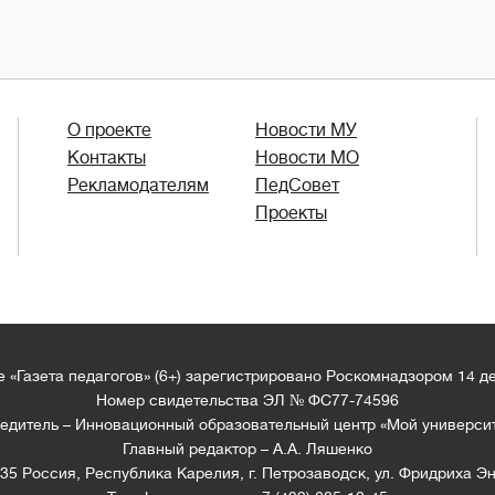
О проекте
Новости МУ
Контакты
Новости МО
Рекламодателям
ПедСовет
Проекты
 «Газета педагогов» (6+) зарегистрировано Роскомнадзором 14 д
Номер свидетельства ЭЛ № ФС77-74596
едитель – Инновационный образовательный центр «Мой универси
Главный редактор – А.А. Ляшенко
35 Россия, Республика Карелия, г. Петрозаводск, ул. Фридриха Эн