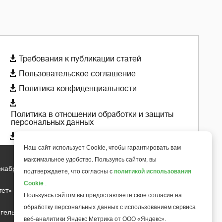

Требования к публикации статей

Пользовательское соглашение

Политика конфиденциальности

Политика в отношении обработки и защиты
персональных данных

Политика использования cookie-файлов
Наш сайт использует Cookie, чтобы гарантировать вам
максимальное удобство. Пользуясь сайтом, вы
екабря 2018 года
подтверждаете, что согласны с
политикой использования
+
6
Cookie
.
тет»
Пользуясь сайтом вы предоставляете свое согласие на
обработку персональных данных с использованием сервиса
гельса д.10, офис 211
веб-аналитики Яндекс Метрика от ООО «Яндекс».