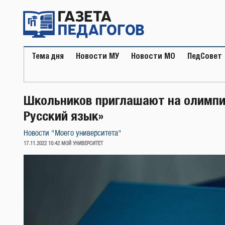
Перейти
к
содержимому
Тема дня
Новости МУ
Новости МО
ПедСовет
Школьников приглашают на олимпиа
Русский язык»
Новости "Моего университета"
ОПУБЛИКОВАНО
17.11.2022 10:42
МОЙ УНИВЕРСИТЕТ