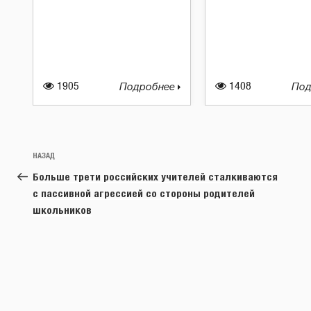
1905
Подробнее
1408
Под
Навигация
Предыдущая
НАЗАД
по
запись:
Больше трети российских учителей сталкиваются
записям
с пассивной агрессией со стороны родителей
школьников