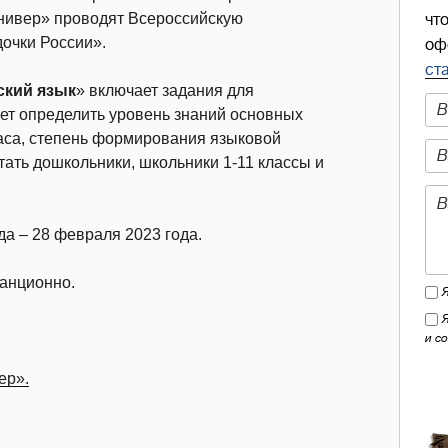
универ» проводят Всероссийскую
чт
очки России».
оф
ст
ский язык
» включает задания для
ет определить уровень знаний основных
паса, степень формирования языковой
тать дошкольники, школьники 1-11 классы и
ода – 28 февраля 2023 года.
анционно.
и с
ер».