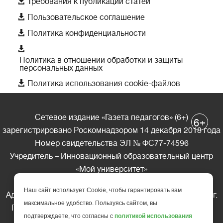

Требования к публикации статей

Пользовательское соглашение

Политика конфиденциальности

Политика в отношении обработки и защиты
персональных данных

Политика использования cookie-файлов
Сетевое издание «Газета педагогов» (6+)
+
6
зарегистрировано Роскомнадзором 14 декабря 2018 года
Номер свидетельства ЭЛ № ФС77-74596
Учредитель – Инновационный образовательный центр
«Мой университет»
Главный редактор – А.А. Ляшенко
Наш сайт использует Cookie, чтобы гарантировать вам
Адрес редакции: 185035 Россия, Республика Карелия, г.
максимальное удобство. Пользуясь сайтом, вы
Петрозаводск, ул. Фридриха Энгельса д.10, офис 211
подтверждаете, что согласны с
политикой использования
Телефон редакции: +7 (499) 685-10-45