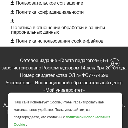

Пользовательское соглашение

Политика конфиденциальности

Политика в отношении обработки и защиты
персональных данных

Политика использования cookie-файлов
Сетевое издание «Газета педагогов» (6+)
+
6
зарегистрировано Роскомнадзором 14 декабря 2018 года
Номер свидетельства ЭЛ № ФС77-74596
Учредитель – Инновационный образовательный центр
«Мой университет»
Главный редактор – А.А. Ляшенко
Наш сайт использует Cookie, чтобы гарантировать вам
Адрес редакции: 185035 Россия, Республика Карелия, г.
максимальное удобство. Пользуясь сайтом, вы
Петрозаводск, ул. Фридриха Энгельса д.10, офис 211
подтверждаете, что согласны с
политикой использования
Телефон редакции: +7 (499) 685-10-45
Cookie
.
E-mail: gazeta@edu-family.ru