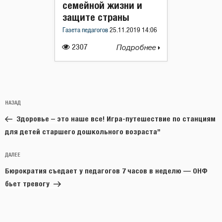
семейной жизни и
защите страны
Газета педагогов
25.11.2019 14:06
2307
Подробнее
Навигация
Предыдущая
НАЗАД
по
запись:
записям
Здоровье – это наше все! Игра-путешествие по станциям
для детей старшего дошкольного возраста”
Следующая
ДАЛЕЕ
запись
Бюрократия съедает у педагогов 7 часов в неделю — ОНФ
бьет тревогу