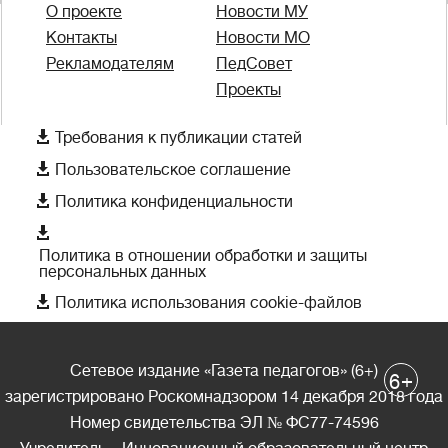
О проекте
Новости МУ
Контакты
Новости МО
Рекламодателям
ПедСовет
Проекты

Требования к публикации статей

Пользовательское соглашение

Политика конфиденциальности

Политика в отношении обработки и защиты
персональных данных

Политика использования cookie-файлов
Сетевое издание «Газета педагогов» (6+)
+
6
зарегистрировано Роскомнадзором 14 декабря 2018 года
Номер свидетельства ЭЛ № ФС77-74596