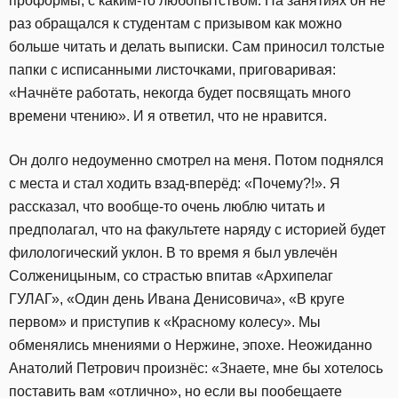
проформы, с каким-то любопытством. На занятиях он не
раз обращался к студентам с призывом как можно
больше читать и делать выписки. Сам приносил толстые
папки с исписанными листочками, приговаривая:
«Начнёте работать, некогда будет посвящать много
времени чтению». И я ответил, что не нравится.
Он долго недоуменно смотрел на меня. Потом поднялся
с места и стал ходить взад-вперёд: «Почему?!». Я
рассказал, что вообще-то очень люблю читать и
предполагал, что на факультете наряду с историей будет
филологический уклон. В то время я был увлечён
Солженицыным, со страстью впитав «Архипелаг
ГУЛАГ», «Один день Ивана Денисовича», «В круге
первом» и приступив к «Красному колесу». Мы
обменялись мнениями о Нержине, эпохе. Неожиданно
Анатолий Петрович произнёс: «Знаете, мне бы хотелось
поставить вам «отлично», но если вы пообещаете