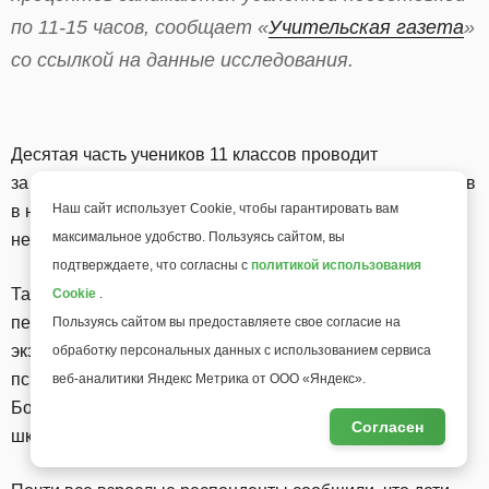
по 11-15 часов, сообщает «
Учительская газета
»
со ссылкой на данные исследования.
Десятая часть учеников 11 классов проводит
за подготовкой к выпускным экзаменам больше 16 часов
Наш сайт использует Cookie, чтобы гарантировать вам
в неделю, в то время как восемь процентов вообще
максимальное удобство. Пользуясь сайтом, вы
не занимаются дополнительно.
подтверждаете, что согласны с
политикой использования
Также выяснилось, что 64 процента родителей
Cookie
.
переживают стресс из-за предстоящих у детей
Пользуясь сайтом вы предоставляете свое согласие на
экзаменов — они волнуются за будущее ребенка, его
обработку персональных данных с использованием сервиса
психологическое здоровье и степень подготовки.
веб-аналитики Яндекс Метрика от ООО «Яндекс».
Большинство взрослых (71 процент) убеждены, что
Согласен
школьники тоже очень нервничают.