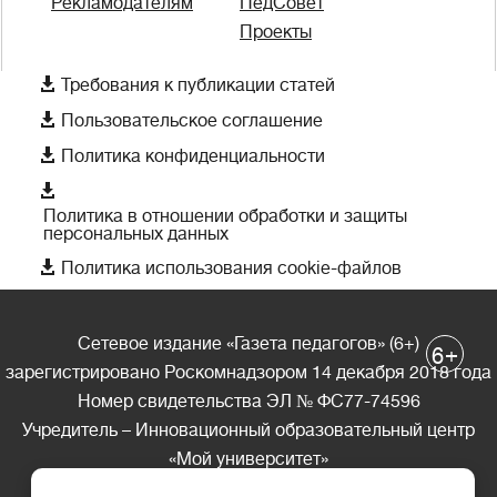
Рекламодателям
ПедСовет
Проекты

Требования к публикации статей

Пользовательское соглашение

Политика конфиденциальности

Политика в отношении обработки и защиты
персональных данных

Политика использования cookie-файлов
Сетевое издание «Газета педагогов» (6+)
+
6
зарегистрировано Роскомнадзором 14 декабря 2018 года
Номер свидетельства ЭЛ № ФС77-74596
Учредитель – Инновационный образовательный центр
«Мой университет»
Главный редактор – А.А. Ляшенко