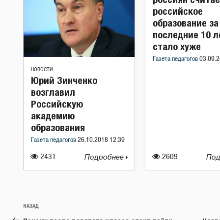
российское
образование за
последние 10 л
стало хуже
Газета педагогов
03.09.2
НОВОСТИ
Юрий Зинченко
возглавил
Российскую
академию
образования
Газета педагогов
26.10.2018 12:39
2431
Подробнее
2609
Под
Навигация
Предыдущая
НАЗАД
по
запись: