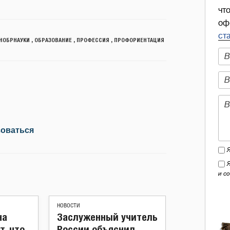
чт
оф
ст
НОБРНАУКИ
,
ОБРАЗОВАНИЕ
,
ПРОФЕССИЯ
,
ПРОФОРИЕНТАЦИЯ
зоваться
и с
НОВОСТИ
на
Заслуженный учитель
т, что
России объяснил