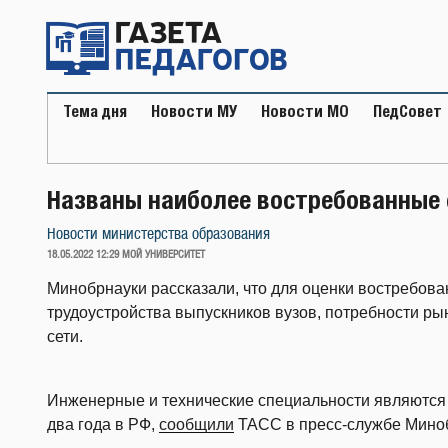
Перейти
к
содержимому
Тема дня
Новости МУ
Новости МО
ПедСовет
Названы наиболее востребованные 
Новости министерства образования
ОПУБЛИКОВАНО
18.05.2022 12:29
МОЙ УНИВЕРСИТЕТ
Минобрнауки рассказали, что для оценки востребов
трудоустройства выпускников вузов, потребности ры
сети.
Инженерные и технические специальности являются
два года в РФ,
сообщили
ТАСС в пресс-службе Мино