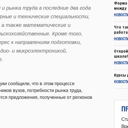
Форма 
и рынка труда в последние два года
между 
НОВОСТ
рные и технические специальности,
, а также математические и
Что та
работа
льскохозяйственные. Кроме того,
НОВОСТИ
рес к направлениям подготовки,
дио- и микроэлектроникой,
Открой
школе!
е.
НОВОСТИ
Курсы 
НОВОСТИ
ки сообщили, что в этом процессе
иков вузов, потребности рынка труда,
ются предложения, полученные от регионов
П
Ст
Во