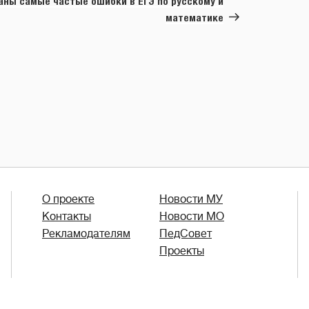
аны самые частые ошибки в ЕГЭ по русскому и
математике
О проекте
Новости МУ
Контакты
Новости МО
Рекламодателям
ПедСовет
Проекты