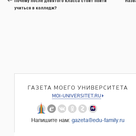
Почему после девятого класса стоит пойти
Назв
записям
учиться в колледж?
ГАЗЕТА МОЕГО УНИВЕРСИТЕТА
MOI-UNIVERSITET.RU
Напишите нам:
gazeta@edu-family.ru