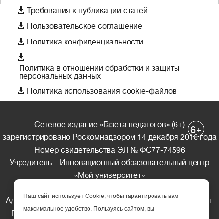

Требования к публикации статей

Пользовательское соглашение

Политика конфиденциальности

Политика в отношении обработки и защиты
персональных данных

Политика использования cookie-файлов
Сетевое издание «Газета педагогов» (6+)
+
6
зарегистрировано Роскомнадзором 14 декабря 2018 года
Номер свидетельства ЭЛ № ФС77-74596
Учредитель – Инновационный образовательный центр
«Мой университет»
Главный редактор – А.А. Ляшенко
Наш сайт использует Cookie, чтобы гарантировать вам
Адрес редакции: 185035 Россия, Республика Карелия, г.
максимальное удобство. Пользуясь сайтом, вы
Петрозаводск, ул. Фридриха Энгельса д.10, офис 211