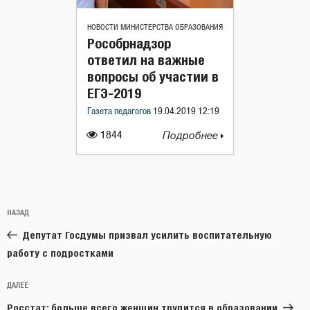
НОВОСТИ МИНИСТЕРСТВА ОБРАЗОВАНИЯ
Рособрнадзор
ответил на важные
вопросы об участии в
ЕГЭ-2019
Газета педагогов
19.04.2019 12:19
1844
Подробнее
Навигация
Предыдущая
НАЗАД
по
запись:
записям
Депутат Госдумы призвал усилить воспитательную
работу с подростками
Следующая
ДАЛЕЕ
запись
Росстат: больше всего женщин трудится в образовании