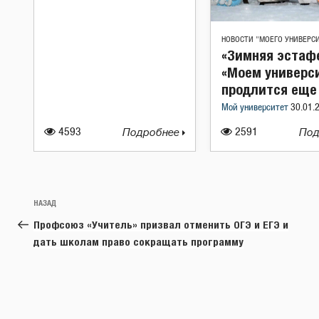
НОВОСТИ "МОЕГО УНИВЕРС
«Зимняя эстаф
«Моем универс
продлится еще 
Мой университет
30.01.
4593
Подробнее
2591
Под
Навигация
Предыдущая
НАЗАД
по
запись:
Профсоюз «Учитель» призвал отменить ОГЭ и ЕГЭ и
записям
дать школам право сокращать программу