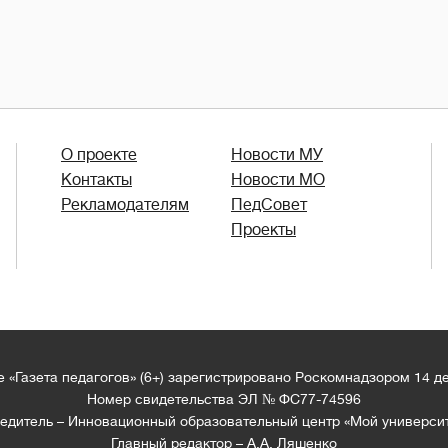
О проекте
Новости МУ
Контакты
Новости МО
Рекламодателям
ПедСовет
Проекты
 «Газета педагогов» (6+) зарегистрировано Роскомнадзором 14 д
Номер свидетельства ЭЛ № ФС77-74596
едитель – Инновационный образовательный центр «Мой универси
Главный редактор – А.А. Ляшенко