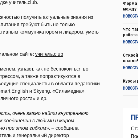
ке учитель.club.
Форма 
между 
жностью получить актуальные знания из
НОВОСТ
питания требуют быть не только
Что та
ктивным коммуникатором и лидером, уметь
работа
НОВОСТИ
иальном сайте:
учитель.club
Открой
школе!
енем, узнают, как не беспокоиться во
НОВОСТИ
трессом, а также попрактикуются в
Курсы 
едущие специалисты в области педагогики
НОВОСТИ
art English и Skyeng, «Силамедиа»,
ичного роста» и др.
ость, очень важно найти внутреннюю
П
м соединении с людьми и миром
но при этом гибким», –
сообщила
Ст
атель и генеральный директор
Во