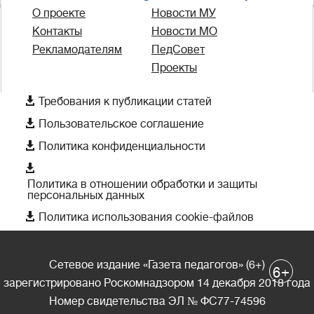
О проекте
Новости МУ
Контакты
Новости МО
Рекламодателям
ПедСовет
Проекты

Требования к публикации статей

Пользовательское соглашение

Политика конфиденциальности

Политика в отношении обработки и защиты
персональных данных

Политика использования cookie-файлов
Сетевое издание «Газета педагогов» (6+)
+
6
зарегистрировано Роскомнадзором 14 декабря 2018 года
Номер свидетельства ЭЛ № ФС77-74596