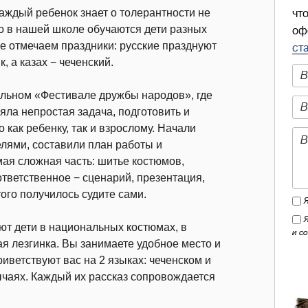
каждый ребенок знает о толерантности не
чт
о в нашей школе обучаются дети разных
оф
те отмечаем праздники: русские празднуют
ст
к, а казах − чеченский.
ольном «Фестивале дружбы народов», где
яла непростая задача, подготовить и
 как ребенку, так и взрослому. Начали
елями, составили план работы и
ая сложная часть: шитье костюмов,
ответственное − сценарий, презентация,
этого получилось судите сами.
ают дети в национальных костюмах, в
и с
ая лезгинка. Вы занимаете удобное место и
иветствуют вас на 2 языках: чеченском и
ычаях. Каждый их рассказ сопровождается