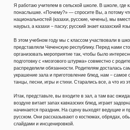
Я работаю учителем в сельской школе. В школе, где 
понаслышке. «Почему?» — спросите Вы, а потому чт
национальностей (казахи, русские, чечены), мы вмес
наурыз, а казахи − пасху; русский знает казахский язы
В этом учебном году мы с классом участвовали в шк
представляли Чеченскую республику. Перед нами сто
организовать мероприятие так, чтобы было интересно
подготовку с «мозгового штурма» совместно с родит
распределили обязанности. Родителям досталась сам
украшение зала и приготовление блюд, нам − самое 
танцы, песни, игры и стихи. Старались все, а что из 
Итак, представьте, вы входите в зал, а там вас ожид
воздухе витает запах кавказских блюд, играет задорн
начинается праздник. На сцену выходят ведущие и пр
русском. Они рассказывают о костюмах, обрядах, об
слайдами и инсценировкой.