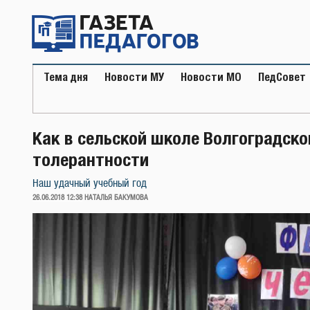
Перейти
к
содержимому
Тема дня
Новости МУ
Новости МО
ПедСовет
Как в сельской школе Волгоградско
толерантности
Наш удачный учебный год
ОПУБЛИКОВАНО
26.06.2018 12:38
НАТАЛЬЯ БАКУМОВА