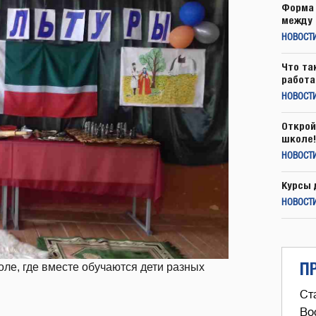
Форма 
между 
НОВОСТ
Что та
работа
НОВОСТИ
Открой
школе!
НОВОСТИ
Курсы 
НОВОСТИ
П
ле, где вместе обучаются дети разных
Ст
Во