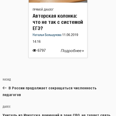
ПРЯМОЙ ДИАЛОГ
Авторская колонка:
что не так с системой
ЕГЭ?
Наталья Большунова
11.06.2019
14:16
6797
Подробнее
Навигация
Предыдущая
НАЗАД
по
запись:
записям
В России продолжает сокращаться численность
педагогов
Следующая
ДАЛЕЕ
запись
Учитель из Иркутска, воюющий в зоне СВО, не теряет связь