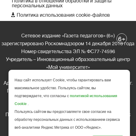
Политика в отношении обработки и защиты
персональных данных

Политика использования cookie-файлов
Сетевое издание «Газета педагогов» (6+)
+
6
зарегистрировано Роскомнадзором 14 декабря 2018 года
Номер свидетельства ЭЛ № ФС77-74596
Учредитель – Инновационный образовательный центр
«Мой университет»
Главный редактор – А.А. Ляшенко
Наш сайт использует Cookie, чтобы гарантировать вам
Адрес редакции: 185035 Россия, Республика Карелия, г.
максимальное удобство. Пользуясь сайтом, вы
Петрозаводск, ул. Фридриха Энгельса д.10, офис 211
подтверждаете, что согласны с
политикой использования
Телефон редакции: +7 (499) 685-10-45
Cookie
.
E-mail: gazeta@edu-family.ru
Пользуясь сайтом вы предоставляете свое согласие на
Перепечатка материалов газеты допускается только c
обработку персональных данных с использованием сервиса
письменного разрешения редакции
веб-аналитики Яндекс Метрика от ООО «Яндекс».
Ссылка на «Газету педагогов» обязательна.