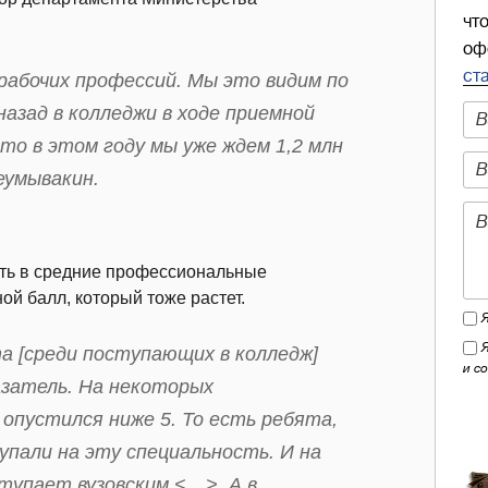
чт
оф
ст
абочих профессий. Мы это видим по
назад в колледжи в ходе приемной
 то в этом году мы уже ждем 1,2 млн
еумывакин.
ить в средние профессиональные
ой балл, который тоже растет.
а [среди поступающих в колледж]
и с
казатель. На некоторых
опустился ниже 5. То есть ребята,
пали на эту специальность. И на
тупает вузовским <…>. А в