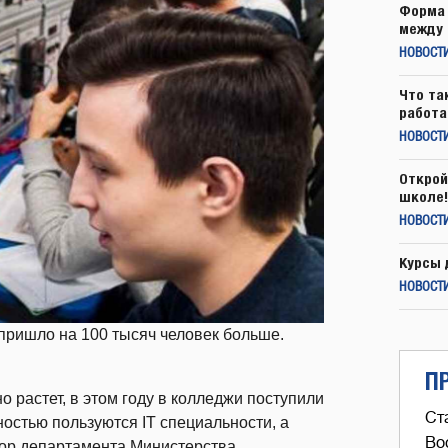
Форма 
между 
НОВОСТ
Что та
работа
НОВОСТИ
Открой
школе!
НОВОСТИ
Курсы 
НОВОСТИ
пришло на 100 тысяч человек больше.
П
 растет, в этом году в колледжи поступили
Ст
остью пользуются IT специальности, а
Во
ор департамента Министерства