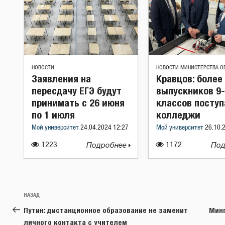
НОВОСТИ
НОВОСТИ МИНИСТЕРСТВА О
Заявления на
Кравцов: более
пересдачу ЕГЭ будут
выпускников 9-
принимать с 26 июня
классов поступ
по 1 июля
колледжи
Мой университет
24.04.2024 12:27
Мой университет
26.10.
1223
Подробнее
1172
Под
Навигация
Предыдущая
НАЗАД
по
запись:
Путин: дистанционное образование не заменит
Минп
записям
личного контакта с учителем