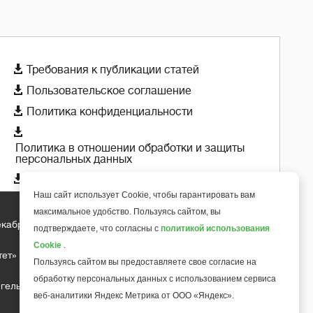

Требования к публикации статей

Пользовательское соглашение

Политика конфиденциальности

Политика в отношении обработки и защиты
персональных данных

Политика использования cookie-файлов
Наш сайт использует Cookie, чтобы гарантировать вам
максимальное удобство. Пользуясь сайтом, вы
екабря 2018 года
подтверждаете, что согласны с
политикой использования
+
6
Cookie
.
тет»
Пользуясь сайтом вы предоставляете свое согласие на
обработку персональных данных с использованием сервиса
гельса д.10, офис 211
веб-аналитики Яндекс Метрика от ООО «Яндекс».