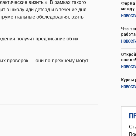
актические визиты». В рамках такого
Форма 
между 
т в школу иди детсад и в течение дня
струментальные обследования, взять
НОВОСТ
Что та
работа
ждения получит предписание об их
НОВОСТИ
Открой
школе!
ых проверок — они по-прежнему могут
НОВОСТИ
Курсы 
НОВОСТИ
П
Ст
Во