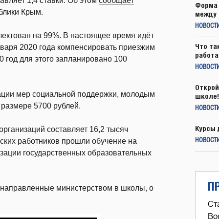
авляет 1,4 ставки. Об этом
сообщает
Форма 
блики Крым.
между 
НОВОСТ
лектован на 99%. В настоящее время идёт
Что та
нваря 2020 года компенсировать приезжим
работа
0 год для этого запланировано 100
НОВОСТИ
Открой
изации мер социальной поддержки, молодым
школе!
размере 5700 рублей.
НОВОСТИ
Курсы 
рганизаций составляет 16,2 тысяч
еских работников прошли обучение на
НОВОСТИ
зации государственных образовательных
П
 направленные министерством в школы, о
Ст
Во