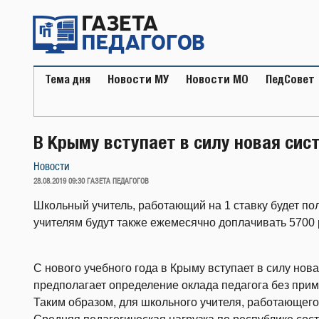
Перейти
к
содержимому
Тема дня
Новости МУ
Новости МО
ПедСовет
В Крыму вступает в силу новая сис
Новости
ОПУБЛИКОВАНО
28.08.2019 09:30
ГАЗЕТА ПЕДАГОГОВ
Школьный учитель, работающий на 1 ставку будет по
учителям будут также ежемесячно доплачивать 5700 
С нового учебного года в Крыму вступает в силу нов
предполагает определение оклада педагога без при
Таким образом, для школьного учителя, работающего н