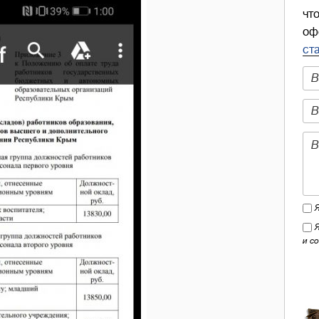
чт
оф
ст
и с