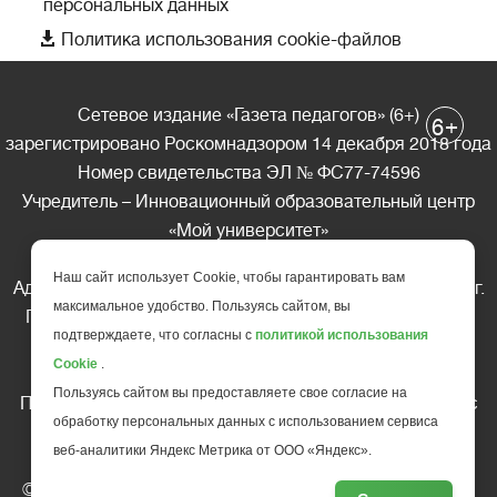
персональных данных

Политика использования cookie-файлов
Сетевое издание «Газета педагогов» (6+)
+
6
зарегистрировано Роскомнадзором 14 декабря 2018 года
Номер свидетельства ЭЛ № ФС77-74596
Учредитель – Инновационный образовательный центр
«Мой университет»
Главный редактор – А.А. Ляшенко
Наш сайт использует Cookie, чтобы гарантировать вам
Адрес редакции: 185035 Россия, Республика Карелия, г.
максимальное удобство. Пользуясь сайтом, вы
Петрозаводск, ул. Фридриха Энгельса д.10, офис 211
подтверждаете, что согласны с
политикой использования
Телефон редакции: +7 (499) 685-10-45
Cookie
.
E-mail: gazeta@edu-family.ru
Пользуясь сайтом вы предоставляете свое согласие на
Перепечатка материалов газеты допускается только c
обработку персональных данных с использованием сервиса
письменного разрешения редакции
веб-аналитики Яндекс Метрика от ООО «Яндекс».
Ссылка на «Газету педагогов» обязательна.
© АНО ДПО "Инновационный образовательный центр