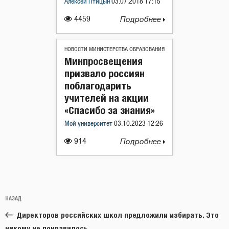
Алексей Птицын
03.07.2018 17:15
4459
Подробнее
НОВОСТИ МИНИСТЕРСТВА ОБРАЗОВАНИЯ
Минпросвещения
призвало россиян
поблагодарить
учителей на акции
«Спасибо за знания»
Мой университет
03.10.2023 12:26
914
Подробнее
Навигация
Предыдущая
НАЗАД
по
запись:
записям
Директоров российских школ предложили избирать. Это
никому не понравилось