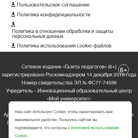

Пользовательское соглашение

Политика конфиденциальности

Политика в отношении обработки и защиты
персональных данных

Политика использования cookie-файлов
Сетевое издание «Газета педагогов» (6+)
+
6
зарегистрировано Роскомнадзором 14 декабря 2018 года
Номер свидетельства ЭЛ № ФС77-74596
Учредитель – Инновационный образовательный центр
«Мой университет»
Главный редактор – А.А. Ляшенко
Наш сайт использует Cookie, чтобы гарантировать вам
Адрес редакции: 185035 Россия, Республика Карелия, г.
максимальное удобство. Пользуясь сайтом, вы
Петрозаводск, ул. Фридриха Энгельса д.10, офис 211
подтверждаете, что согласны с
политикой использования
Телефон редакции: +7 (499) 685-10-45
Cookie
.