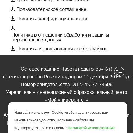
Требования к публикации статей

Пользовательское соглашение

Политика конфиденциальности

Политика в отношении обработки и защиты
персональных данных

Политика использования cookie-файлов
Сетевое издание «Газета педагогов» (6+)
+
6
зарегистрировано Роскомнадзором 14 декабря 2018 года
Номер свидетельства ЭЛ № ФС77-74596
Учредитель – Инновационный образовательный центр
«Мой университет»
Главный редактор – А.А. Ляшенко
Наш сайт использует Cookie, чтобы гарантировать вам
Адрес редакции: 185035 Россия, Республика Карелия, г.
максимальное удобство. Пользуясь сайтом, вы
Петрозаводск, ул. Фридриха Энгельса д.10, офис 211
подтверждаете, что согласны с
политикой использования
Телефон редакции: +7 (499) 685-10-45