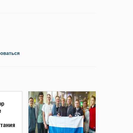
зоваться
ор
е
итания