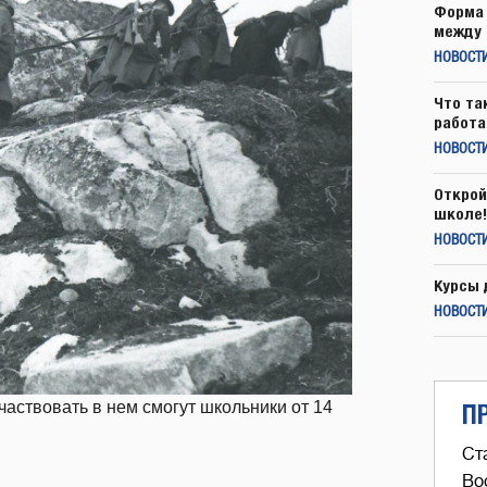
Форма 
между 
НОВОСТ
Что та
работа
НОВОСТИ
Открой
школе!
НОВОСТИ
Курсы 
НОВОСТИ
частвовать в нем смогут школьники от 14
П
Ст
Во