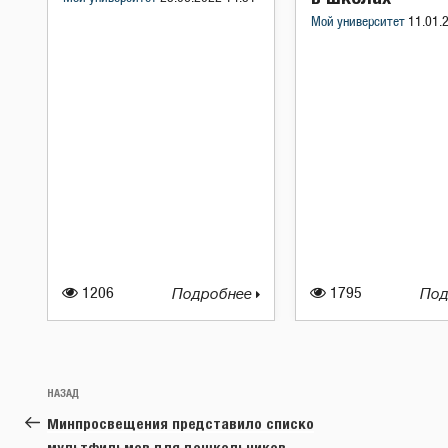
Мой университет
11.01.
1206
Подробнее
1795
Под
Навигация
Предыдущая
НАЗАД
по
запись:
Минпросвещения представило списко
записям
мультфильмов для дошкольников