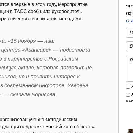
ится впервые в этом году, мероприятие
чт
енции в ТАСС
сообщила
руководитель
оф
атриотического воспитания молодежи
ст
ка. «15 ноября — наш
а центра «Авангард» — подготовка
о в партнерстве с Российским
бную акцию, которая позволит не
ников, но и привить интерес к
в современном инфополе. Уверена,
, — сказала Борисова.
и с
 организован учебно-методическим
ард» при поддержке Российского общества