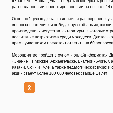
«Знание». «Наша цель — не дать исковеркать россий
разноплановыми, ориентированными на возраст 14 
Основной целью диктанта является расширение и уг
военных сражениях и победах русской армии, жизни 
произведениях искусства, литературы, в которых от
воспитание патриотизма среди молодежи. Длительност
время участникам предстоит ответить на 60 вопросов
Мероприятие пройдет в очном и онлайн-форматах. Ди
«Знание» в Москве, Архангельске, Екатеринбурге, Са
Казани, Сочи и Туле, а также педагогических вузах 
акции станут более 100 000 человек старше 14 лет.