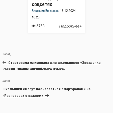
соцсетях
Виктория Богданова
16.12.2024
16:23
8753
Подробнее
Навигация
Предыдущая
НАЗАД
по
запись:
записям
Стартовала олимпиада для школьников «Звездочки
России. Знание английского языка»
Следующая
ДАЛЕЕ
запись
Школьники смогут пользоваться смартфонами на
«Разговорах о важном»