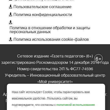

Пользовательское соглашение

Политика конфиденциальности

Политика в отношении обработки и защиты
персональных данных

Политика использования cookie-файлов
Сетевое издание «Газета педагогов» (6+)
+
6
зарегистрировано Роскомнадзором 14 декабря 2018 года
Номер свидетельства ЭЛ № ФС77-74596
Учредитель – Инновационный образовательный центр
«Мой университет»
Главный редактор – А.А. Ляшенко
Наш сайт использует Cookie, чтобы гарантировать вам
Адрес редакции: 185035 Россия, Республика Карелия, г.
максимальное удобство. Пользуясь сайтом, вы
Петрозаводск, ул. Фридриха Энгельса д.10, офис 211
подтверждаете, что согласны с
политикой использования
Телефон редакции: +7 (499) 685-10-45