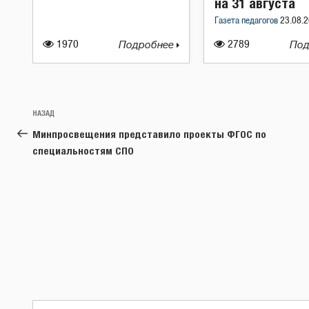
на 31 августа
Газета педагогов
23.08.2
1970
Подробнее
2789
Под
Навигация
Предыдущая
НАЗАД
по
запись:
Минпросвещения представило проекты ФГОС по
записям
специальностям СПО