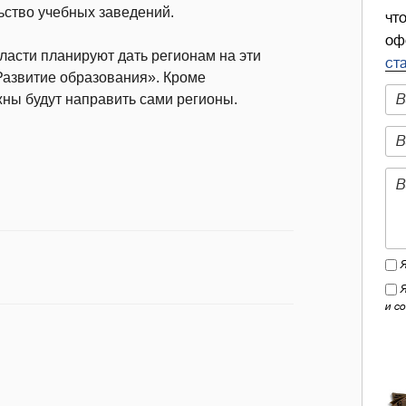
ьство учебных заведений.
чт
оф
ласти планируют дать регионам на эти
ст
Развитие образования». Кроме
ны будут направить сами регионы.
и с