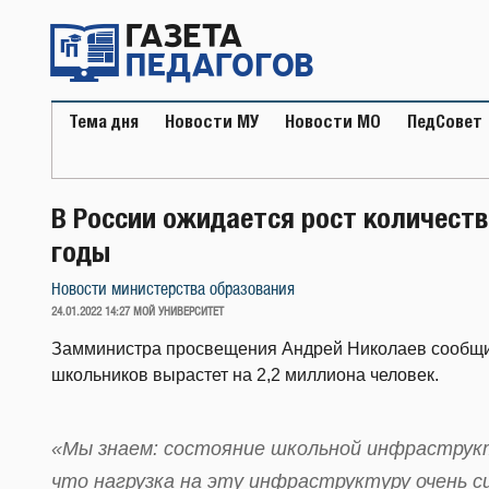
Перейти
к
содержимому
Тема дня
Новости МУ
Новости МО
ПедСовет
В России ожидается рост количест
годы
Новости министерства образования
ОПУБЛИКОВАНО
24.01.2022 14:27
МОЙ УНИВЕРСИТЕТ
Замминистра просвещения Андрей Николаев сообщил,
школьников вырастет на 2,2 миллиона человек.
«Мы знаем: состояние школьной инфраструкт
что нагрузка на эту инфраструктуру очень с