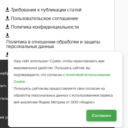

Требования к публикации статей

Пользовательское соглашение

Политика конфиденциальности

Политика в отношении обработки и защиты
персональных данных

Политика использования cookie-файлов
Наш сайт использует Cookie, чтобы гарантировать вам
максимальное удобство. Пользуясь сайтом, вы
екабря 2018 года
+
подтверждаете, что согласны с
политикой использования
6
Cookie
.
тет»
Пользуясь сайтом вы предоставляете свое согласие на
обработку персональных данных с использованием сервиса
гельса д.10, офис 211
веб-аналитики Яндекс Метрика от ООО «Яндекс».
Согласен
ия редакции