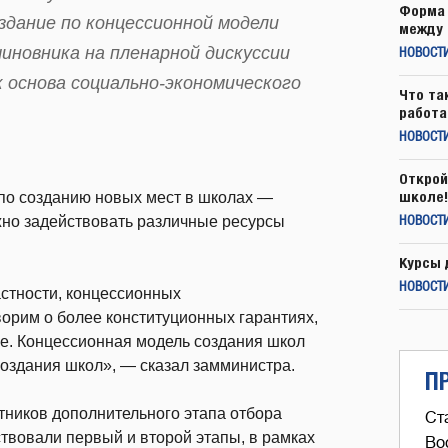
Форма 
здание по концессионной модели
между 
иновника на пленарной дискуссии
НОВОСТ
 основа социально-экономического
Что та
работа
НОВОСТИ
Открой
школе!
по созданию новых мест в школах —
жно задействовать различные ресурсы
НОВОСТИ
Курсы 
НОВОСТИ
астности, концессионных
рим о более конституционных гарантиях,
е. Концессионная модель создания школ
е создания школ», — сказал замминистра.
П
тников дополнительного этапа отбора
Ст
твовали первый и второй этапы, в рамках
Во