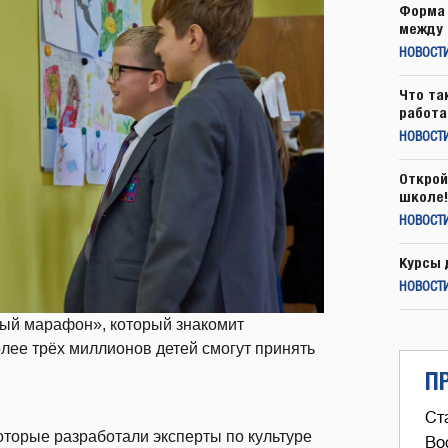
Форма 
между 
НОВОСТ
Что та
работа
НОВОСТИ
Открой
школе!
НОВОСТИ
Курсы 
НОВОСТИ
ный марафон», который знакомит
олее трёх миллионов детей смогут принять
П
Ст
оторые разработали эксперты по культуре
Во