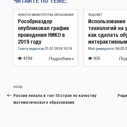
ЧИТАЙТЕ ПО ТЕМЕ:
НОВОСТИ МИНИСТЕРСТВА ОБРАЗОВАНИЯ
ПЕДСОВЕТ
Рособрназдор
Использование
опубликовал график
технологий на 
проведения НИКО в
как сделать об
2019 году
интерактивны
Газета педагогов
31.01.2019 10:14
Мой университет
04.03.
4709
Подробнее
935
Под
Навигация
Предыдущая
НАЗАД
по
запись:
Россия попала в топ-10 стран по качеству
Роди
записям
математического образования