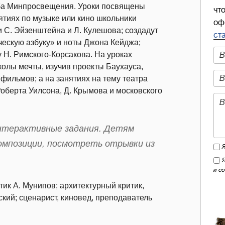
ба Минпросвещения. Уроки посвящены
чт
нятиях по музыке или кино школьники
оф
 С. Эйзенштейна и Л. Кулешова; создадут
ст
ческую азбуку» и ноты Джона Кейджа;
 Н. Римского-Корсакова. На уроках
олы мечты, изучив проекты Баухауса,
фильмов; а на занятиях на тему театра
оберта Уилсона, Д. Крымова и московского
интерактивные задания. Детям
омпозиции, посмотреть отрывки из
и с
ик А. Мунипов; архитектурный критик,
кий; сценарист, киновед, преподаватель