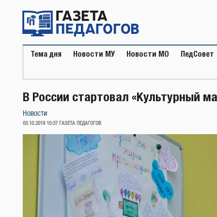
Перейти
к
содержимому
Тема дня
Новости МУ
Новости МО
ПедСовет
В России стартовал «Культурный м
Новости
ОПУБЛИКОВАНО
03.10.2019 10:37
ГАЗЕТА ПЕДАГОГОВ