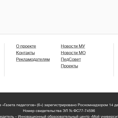
О проекте
Новости МУ
Контакты
Новости МО
Рекламодателям
ПедСовет
Проекты
 «Газета педагогов» (6+) зарегистрировано Роскомнадзором 14 д
Номер свидетельства ЭЛ № ФС77-74596
едитель – Инновационный образовательный центр «Мой универси