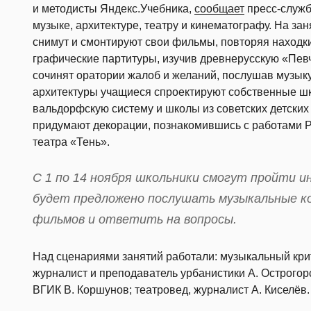
и методисты Яндекс.Учебника,
сообщает
пресс-служ
музыке, архитектуре, театру и кинематографу. На за
снимут и смонтируют свои фильмы, повторяя находки
графические партитуры, изучив древнерусскую «Пев
сочинят оратории жалоб и желаний, послушав музыку
архитектуры учащиеся спроектируют собственные шк
вальдорфскую систему и школы из советских детских 
придумают декорации, познакомившись с работами Р
театра «Тень».
С 1 по 14 ноября школьники смогут пройти 
будет предложено послушать музыкальные к
фильмов и ответить на вопросы.
Над сценариями занятий работали: музыкальный крит
журналист и преподаватель урбанистики А. Острогорс
ВГИК В. Коршунов; театровед, журналист А. Киселёв.