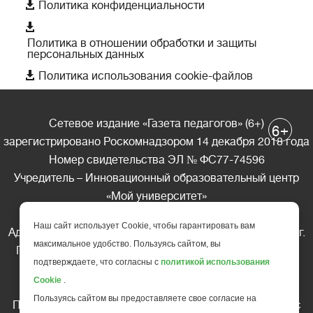

Политика конфиденциальности

Политика в отношении обработки и защиты
персональных данных

Политика использования cookie-файлов
Сетевое издание «Газета педагогов» (6+)
+
6
зарегистрировано Роскомнадзором 14 декабря 2018 года
Номер свидетельства ЭЛ № ФС77-74596
Учредитель – Инновационный образовательный центр
«Мой университет»
Главный редактор – А.А. Ляшенко
Наш сайт использует Cookie, чтобы гарантировать вам
Адрес редакции: 185035 Россия, Республика Карелия, г.
максимальное удобство. Пользуясь сайтом, вы
Петрозаводск, ул. Фридриха Энгельса д.10, офис 211
подтверждаете, что согласны с
политикой использования
Телефон редакции: +7 (499) 685-10-45
Cookie
.
E-mail: gazeta@edu-family.ru
Пользуясь сайтом вы предоставляете свое согласие на
Перепечатка материалов газеты допускается только c