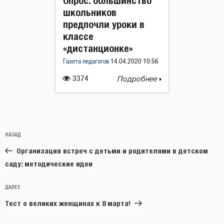
Опрос: большинство
школьников
предпочли уроки в
классе
«дистанционке»
Газета педагогов
14.04.2020 10:56
3374
Подробнее
Навигация
Предыдущая
НАЗАД
по
запись:
записям
Организация встреч с детьми и родителями в детском
саду: методические идеи
Следующая
ДАЛЕЕ
запись
Тест о великих женщинах к 8 марта!