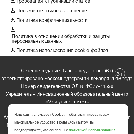

Требования к публикации статей

Пользовательское соглашение

Политика конфиденциальности

Политика в отношении обработки и защиты
персональных данных

Политика использования cookie-файлов
Сетевое издание «Газета педагогов» (6+)
+
6
зарегистрировано Роскомнадзором 14 декабря 2018 года
Номер свидетельства ЭЛ № ФС77-74596
Учредитель – Инновационный образовательный центр
«Мой университет»
Главный редактор – А.А. Ляшенко
Наш сайт использует Cookie, чтобы гарантировать вам
Адрес редакции: 185035 Россия, Республика Карелия, г.
максимальное удобство. Пользуясь сайтом, вы
Петрозаводск, ул. Фридриха Энгельса д.10, офис 211
подтверждаете, что согласны с
политикой использования
Телефон редакции: +7 (499) 685-10-45