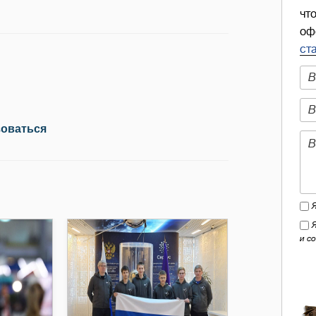
чт
оф
ст
зоваться
и с