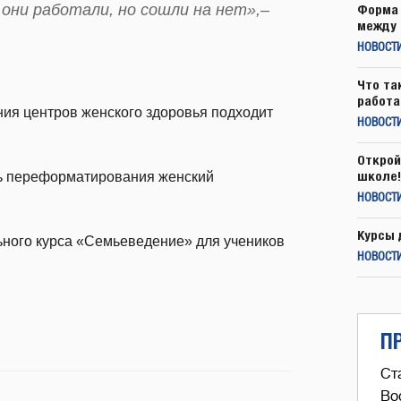
они работали, но сошли на нет»,–
Форма 
между 
НОВОСТ
Что та
работа
ния центров женского здоровья подходит
НОВОСТИ
Открой
школе!
ть переформатирования женский
НОВОСТИ
Курсы 
ного курса «Семьеведение» для учеников
НОВОСТИ
П
Ст
Во