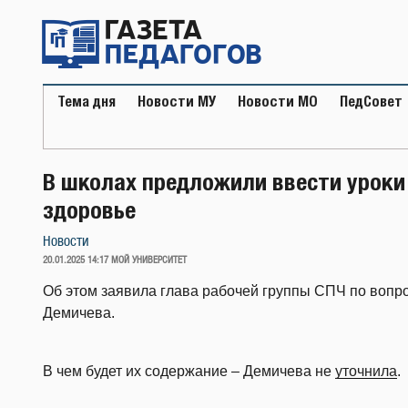
Перейти
к
содержимому
Тема дня
Новости МУ
Новости МО
ПедСовет
В школах предложили ввести уроки
здоровье
Новости
ОПУБЛИКОВАНО
20.01.2025 14:17
МОЙ УНИВЕРСИТЕТ
Об этом заявила глава рабочей группы СПЧ по вопр
Демичева.
В чем будет их содержание – Демичева не
уточнила
.