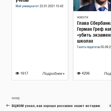
Мой университет
22.01.2021 15:42
НОВОСТИ
Глава Сбербанк
Герман Греф на
«убить экзамен
школах
Газета педагогов
05.09.2
1617
Подробнее
4206
Под
Навигация
Предыдущая
НАЗАД
по
запись:
ВЦИОМ узнал, как хорошо россияне знают историю