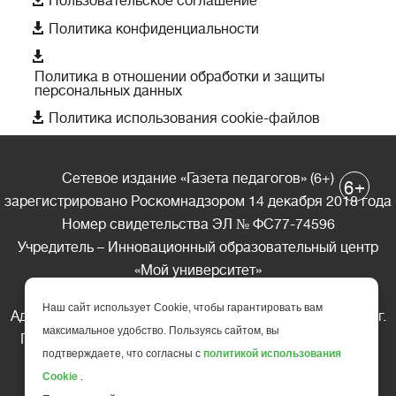
Пользовательское соглашение

Политика конфиденциальности

Политика в отношении обработки и защиты
персональных данных

Политика использования cookie-файлов
Сетевое издание «Газета педагогов» (6+)
+
6
зарегистрировано Роскомнадзором 14 декабря 2018 года
Номер свидетельства ЭЛ № ФС77-74596
Учредитель – Инновационный образовательный центр
«Мой университет»
Главный редактор – А.А. Ляшенко
Наш сайт использует Cookie, чтобы гарантировать вам
Адрес редакции: 185035 Россия, Республика Карелия, г.
максимальное удобство. Пользуясь сайтом, вы
Петрозаводск, ул. Фридриха Энгельса д.10, офис 211
подтверждаете, что согласны с
политикой использования
Телефон редакции: +7 (499) 685-10-45
Cookie
.
E-mail: gazeta@edu-family.ru