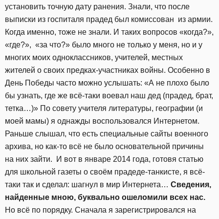
установить точную дату ранения. Знали, что после
выписки из госпиталя прадед был комиссован из армии.
Когда именно, тоже не знали. И таких вопросов «когда?»,
«где?», «за что?» было много не только у меня, но и у
многих моих одноклассников, учителей, местных
жителей о своих предках-участниках войны. Особенно в
День Победы часто можно услышать: «А не плохо было
бы узнать, где же всё-таки воевал наш дед (прадед, брат,
тетка…)» По совету учителя литературы, географии (и
моей мамы) я однажды воспользовался Интернетом.
Раньше слышал, что есть специальные сайты военного
архива, но как-то всё не было основательной причины
на них зайти.
И вот в январе 2014 года, готовя статью
для школьной газеты о своём прадеде-танкисте, я всё-
таки так и сделал: шагнул в мир Интернета…
Сведения,
найденные мною, буквально ошеломили всех нас.
Но всё по порядку. Сначала я зарегистрировался на