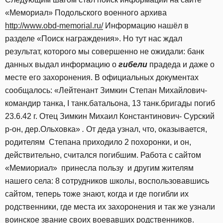
«Мемориал» Подольского военного архива
http://www.obd-memorial.ru/
Информацию нашёл в
разделе «Поиск награждения». Но тут нас ждал
результат, которого мы совершенно не ожидали: банк
данных выдал информацию о
гибели
прадеда и даже о
месте его захоронения. В официальных документах
сообщалось: «Лейтенант Зимкин Степан Михайлович-
командир танка, I танк.батальона, 13 танк.бригады погиб
23.6.42 г. Отец Зимкин Михаил Константинович- Сурский
р-он, дер.Ольховка»
.
От деда узнал, что, оказывается,
родителям Степана приходило 2 похоронки, и он,
действительно, считался погибшим. Работа с сайтом
«Мемиориал» принесла пользу и другим жителям
нашего села: 8 сотрудников школы, воспользовавшись
сайтом, теперь тоже знают, когда и где погибли их
родственники, где места их захоронения и так же узнали
воинское звание своих воевавших родственников.