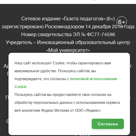
Сетевое издание «Газета педагогов» (6+)
+
6
зарегистрировано Роскомнадзором 14 декабря 2018 года
Номер свидетельства ЭЛ № ФС77-74596
Учредитель – Инновационный образовательный центр
«Мой университет»
Главный редактор – А.А. Ляшенко
Наш сайт использует Cookie, чтобы гарантировать вам
Адрес редакции: 185035 Россия, Республика Карелия, г.
максимальное удобство. Пользуясь сайтом, вы
Петрозаводск, ул. Фридриха Энгельса д.10, офис 211
подтверждаете, что согласны с
политикой использования
Телефон редакции: +7 (499) 685-10-45
Cookie
.
E-mail: gazeta@edu-family.ru
Пользуясь сайтом вы предоставляете свое согласие на
Перепечатка материалов газеты допускается только c
обработку персональных данных с использованием сервиса
письменного разрешения редакции
веб-аналитики Яндекс Метрика от ООО «Яндекс».
Ссылка на «Газету педагогов» обязательна.
© АНО ДПО "Инновационный образовательный центр
Согласен
повышения квалификации и переподготовки "
Мой