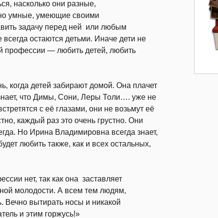
ся, насколько они разные,
ьно умные, умеющие своими
авить задачу перед ней или любым
 всегда остаются детьми. Иначе дети не
той профессии — любить детей, любить
, когда детей забирают домой. Она плачет
знает, что Димы, Сони, Леры Толи…. уже не
 встретятся с её глазами, они не возьмут её
стно, каждый раз это очень грустно. Они
сегда. Но Ирина Владимировна всегда знает,
будет любить также, как и всех остальных,
ссии нет, так как она заставляет
ной молодости. А всем тем людям,
. Вечно вытирать носы и никакой
атель и этим горжусь!»