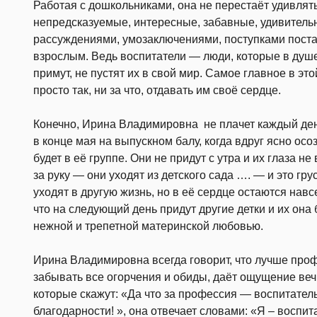
Работая с дошкольниками, она не перестаёт удивлять
непредсказуемые, интересные, забавные, удивител
рассуждениями, умозаключениями, поступками пост
взрослым. Ведь воспитатели — люди, которые в душе
примут, не пустят их в свой мир. Самое главное в э
просто так, ни за что, отдавать им своё сердце.
Конечно, Ирина Владимировна не плачет каждый день
в конце мая на выпускном балу, когда вдруг ясно осо
будет в её группе. Они не придут с утра и их глаза не
за руку — они уходят из детского сада …. — и это гру
уходят в другую жизнь, но в её сердце остаются нав
что на следующий день придут другие детки и их она 
нежной и трепетной материнской любовью.
Ирина Владимировна всегда говорит, что лучше профе
забывать все огорчения и обиды, даёт ощущение веч
которые скажут: «Да что за профессия — воспитатель
благодарности! », она отвечает словами: «Я – воспит