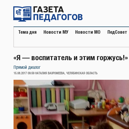
Перейти
к
содержимому
Тема дня
Новости МУ
Новости МО
ПедСовет
«Я — воспитатель и этим горжусь!»
Прямой диалог
ОПУБЛИКОВАНО
15.08.2017 09:59
НАТАЛИЯ ВАХРОМЕЕВА, ЧЕЛЯБИНСКАЯ ОБЛАСТЬ