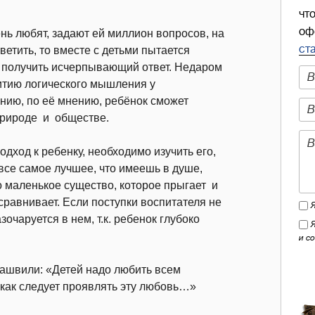
чт
оф
нь любят, задают ей миллион вопросов, на
ст
тветить, то вместе с детьми пытается
и получить исчерпывающий ответ. Недаром
итию логического мышления у
нию, по её мнению, ребёнок сможет
природе и обществе.
одход к ребенку, необходимо изучить его,
 все самое лучшее, что имеешь в душе,
о маленькое существо, которое прыгает и
 сравнивает. Если поступки воспитателя не
зочаруется в нем, т.к. ребенок глубоко
и с
швили: «Детей надо любить всем
, как следует проявлять эту любовь…»