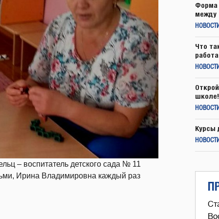
Форма 
между 
НОВОСТ
Что та
работа
НОВОСТИ
Открой
школе!
НОВОСТИ
Курсы 
НОВОСТИ
льц – воспитатель детского сада № 11
тьми, Ирина Владимировна каждый раз
П
Ст
Во