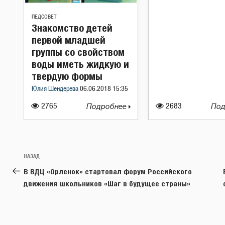
ПЕДСОВЕТ
Знакомство детей
первой младшей
группы со свойством
воды иметь жидкую и
твердую формы
Юлия Шендерева
06.06.2018 15:35
2765
Подробнее
2683
Под
Навигация
Предыдущая
НАЗАД
по
запись:
В ВДЦ «Орленок» стартовал форум Российского
записям
движения школьников «Шаг в будущее страны»