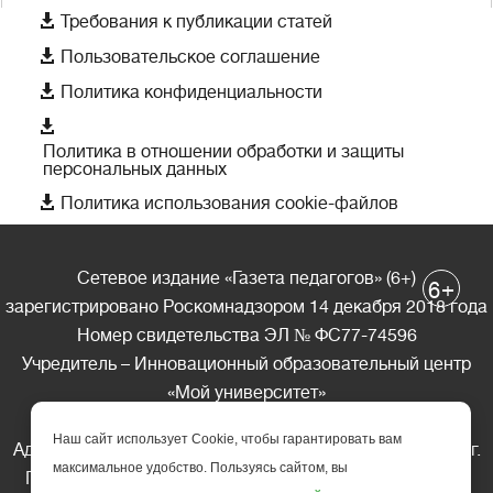

Требования к публикации статей

Пользовательское соглашение

Политика конфиденциальности

Политика в отношении обработки и защиты
персональных данных

Политика использования cookie-файлов
Сетевое издание «Газета педагогов» (6+)
+
6
зарегистрировано Роскомнадзором 14 декабря 2018 года
Номер свидетельства ЭЛ № ФС77-74596
Учредитель – Инновационный образовательный центр
«Мой университет»
Главный редактор – А.А. Ляшенко
Наш сайт использует Cookie, чтобы гарантировать вам
Адрес редакции: 185035 Россия, Республика Карелия, г.
максимальное удобство. Пользуясь сайтом, вы
Петрозаводск, ул. Фридриха Энгельса д.10, офис 211