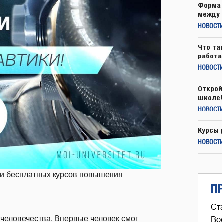
Форма 
между 
НОВОСТ
Что та
работа
НОВОСТИ
Открой
школе!
НОВОСТИ
Курсы 
НОВОСТИ
ти бесплатных курсов повышения
П
Ст
 человечества. Впервые человек смог
Во