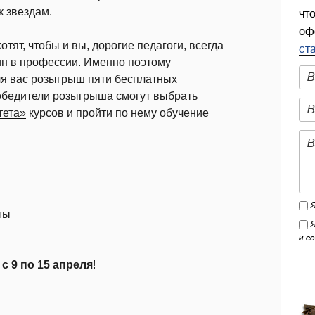
к звездам.
чт
оф
тят, чтобы и вы, дорогие педагоги, всегда
ст
ин в профессии. Именно поэтому
я вас розыгрыш пяти бесплатных
бедители розыгрыша смогут выбрать
тета»
курсов и пройти по нему обучение
ты
и с
—
с 9 по 15 апреля
!