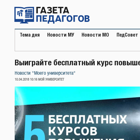
Перейти
к
содержимому
Тема дня
Новости МУ
Новости МО
ПедСовет
Выиграйте бесплатный курс повыш
Новости "Моего университета"
ОПУБЛИКОВАНО
10.04.2018 10:16
МОЙ УНИВЕРСИТЕТ