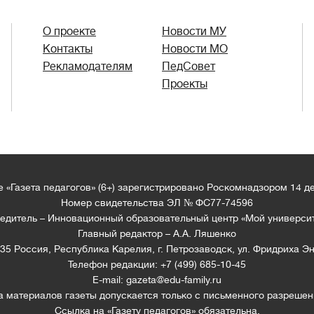
О проекте
Новости МУ
Контакты
Новости МО
Рекламодателям
ПедСовет
Проекты
 «Газета педагогов» (6+) зарегистрировано Роскомнадзором 14 д
Номер свидетельства ЭЛ № ФС77-74596
едитель – Инновационный образовательный центр «Мой универси
Главный редактор – А.А. Ляшенко
35 Россия, Республика Карелия, г. Петрозаводск, ул. Фридриха Эн
Телефон редакции: +7 (499) 685-10-45
E-mail: gazeta@edu-family.ru
а материалов газеты допускается только c письменного разрешен
Ссылка на «Газету педагогов» обязательна.