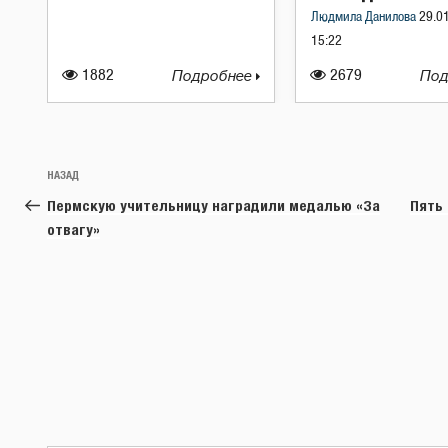
Людмила Данилова
29.0
15:22
1882
Подробнее
2679
Под
Навигация
Предыдущая
НАЗАД
по
запись:
Пермскую учительницу наградили медалью «За
Пять 
записям
отвагу»