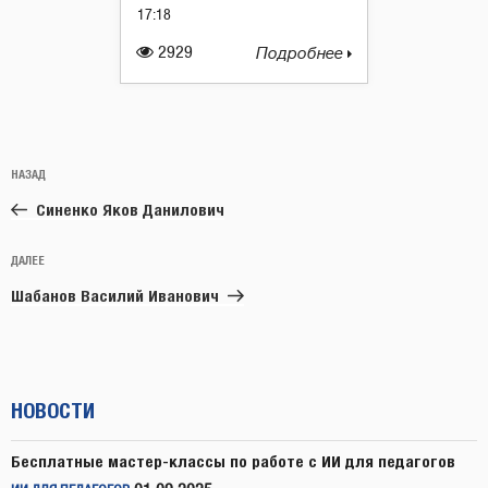
17:18
2929
Подробнее
Навигация
Предыдущая
НАЗАД
по
запись:
записям
Синенко Яков Данилович
Следующая
ДАЛЕЕ
запись
Шабанов Василий Иванович
НОВОСТИ
Бесплатные мастер-классы по работе с ИИ для педагогов