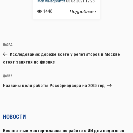
Мой университет
05.03.2021 12:23
1448
Подробнее
Навигация
Предыдущая
НАЗАД
по
запись:
записям
Исследование: дороже всего у репетиторов в Москве
стоят занятия по физике
Следующая
ДАЛЕЕ
запись
Названы цели работы Рособрнадзора на 2025 год
НОВОСТИ
Бесплатные мастер-классы по работе с ИИ для педагогов