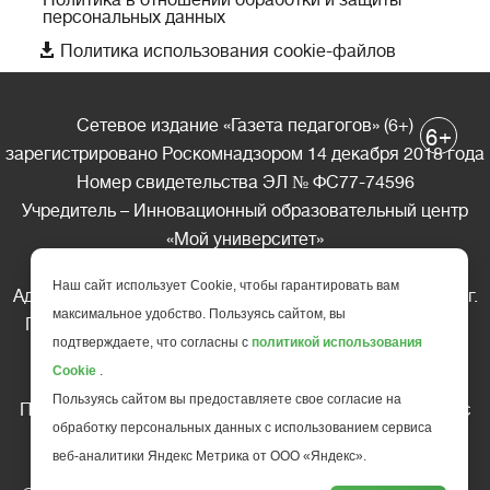
персональных данных

Политика использования cookie-файлов
Сетевое издание «Газета педагогов» (6+)
+
6
зарегистрировано Роскомнадзором 14 декабря 2018 года
Номер свидетельства ЭЛ № ФС77-74596
Учредитель – Инновационный образовательный центр
«Мой университет»
Главный редактор – А.А. Ляшенко
Наш сайт использует Cookie, чтобы гарантировать вам
Адрес редакции: 185035 Россия, Республика Карелия, г.
максимальное удобство. Пользуясь сайтом, вы
Петрозаводск, ул. Фридриха Энгельса д.10, офис 211
подтверждаете, что согласны с
политикой использования
Телефон редакции: +7 (499) 685-10-45
Cookie
.
E-mail: gazeta@edu-family.ru
Пользуясь сайтом вы предоставляете свое согласие на
Перепечатка материалов газеты допускается только c
обработку персональных данных с использованием сервиса
письменного разрешения редакции
веб-аналитики Яндекс Метрика от ООО «Яндекс».
Ссылка на «Газету педагогов» обязательна.