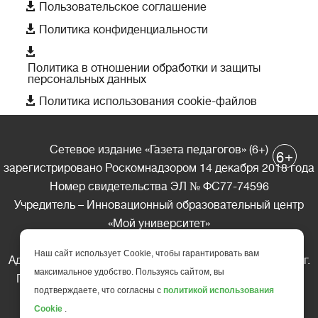

Пользовательское соглашение

Политика конфиденциальности

Политика в отношении обработки и защиты
персональных данных

Политика использования cookie-файлов
Сетевое издание «Газета педагогов» (6+)
+
6
зарегистрировано Роскомнадзором 14 декабря 2018 года
Номер свидетельства ЭЛ № ФС77-74596
Учредитель – Инновационный образовательный центр
«Мой университет»
Главный редактор – А.А. Ляшенко
Наш сайт использует Cookie, чтобы гарантировать вам
Адрес редакции: 185035 Россия, Республика Карелия, г.
максимальное удобство. Пользуясь сайтом, вы
Петрозаводск, ул. Фридриха Энгельса д.10, офис 211
подтверждаете, что согласны с
политикой использования
Телефон редакции: +7 (499) 685-10-45
Cookie
.
E-mail: gazeta@edu-family.ru